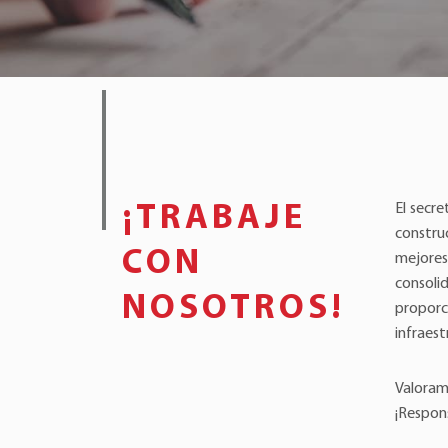
El secre
¡TRABAJE
construc
CON
mejores
consoli
NOSOTROS!
propor
infraest
Valoram
¡Respon