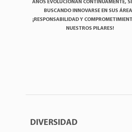
Ana Paula Aielo
AÑOS EVOLUCIONAN CONTINUAMENTE, S
BUSCANDO INNOVARSE EN SUS ÁREA
Ya que 2005
¡RESPONSABILIDAD Y COMPROMETIMIEN
NUESTROS PILARES!
DIVERSIDAD