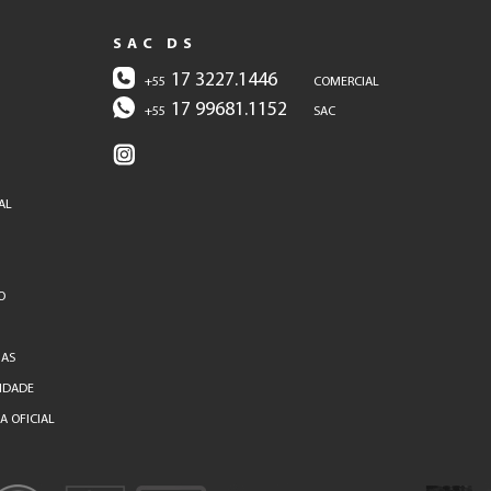
SAC DS
17 3227.1446
+55
COMERCIAL
17 99681.1152
+55
SAC
AL
O
IAS
CIDADE
 OFICIAL