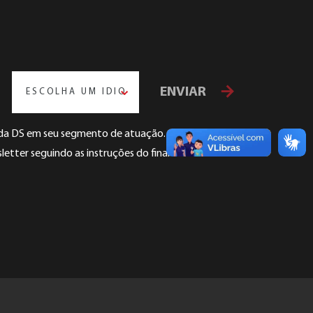
ENVIAR
ESCOLHA UM IDIOMA
s da DS em seu segmento de atuação.
etter seguindo as instruções do final