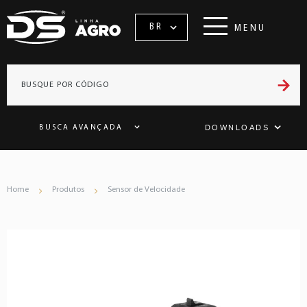
BR
MENU
DOWNLOADS
BUSCA AVANÇADA
Home
Produtos
Sensor de Velocidade