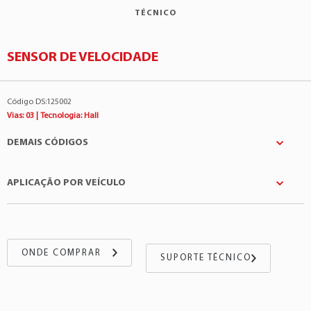
TÉCNICO
SENSOR DE VELOCIDADE
Código DS:125002
Vias: 03 | Tecnologia: Hall
DEMAIS CÓDIGOS
APLICAÇÃO POR VEÍCULO
FORTRON
:73105590FT
Honeywell
:SNDHH3CG04
Montadora
Modelo
Motor
STARA
:73105590
Stara
Pulverizadores
-
ONDE COMPRAR
SUPORTE TÉCNICO